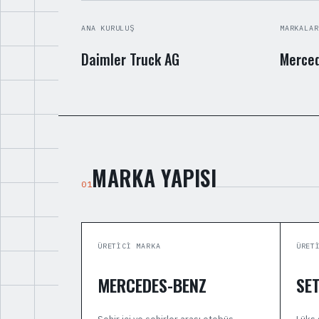
ANA KURULUŞ
MARKALAR
Daimler Truck AG
Merced
MARKA YAPISI
01
ÜRETICI MARKA
ÜRET
MERCEDES-BENZ
SE