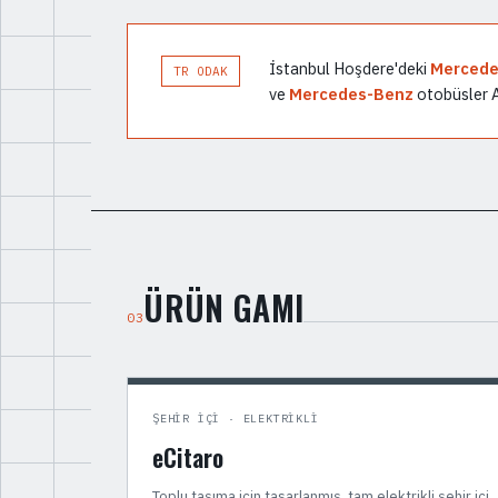
İstanbul Hoşdere'deki
Mercede
TR ODAK
ve
Mercedes-Benz
otobüsler A
ÜRÜN GAMI
03
ŞEHIR İÇI · ELEKTRIKLI
eCitaro
Toplu taşıma için tasarlanmış, tam elektrikli şehir içi