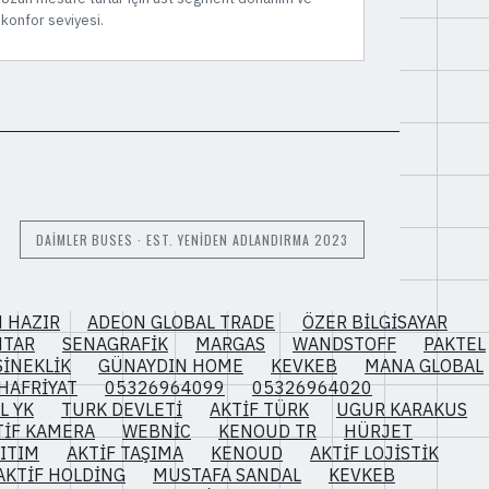
konfor seviyesi.
DAIMLER BUSES · EST. YENIDEN ADLANDIRMA 2023
 HAZIR
ADEON GLOBAL TRADE
ÖZER BİLGİSAYAR
NTAR
SENAGRAFİK
MARGAS
WANDSTOFF
PAKTEL
SİNEKLİK
GÜNAYDIN HOME
KEVKEB
MANA GLOBAL
HAFRİYAT
05326964099
05326964020
L YK
TURK DEVLETİ
AKTİF TÜRK
UGUR KARAKUS
TİF KAMERA
WEBNİC
KENOUD TR
HÜRJET
ITIM
AKTİF TAŞIMA
KENOUD
AKTİF LOJİSTİK
AKTİF HOLDİNG
MUSTAFA SANDAL
KEVKEB