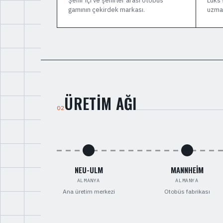
Şehir içi ve şehirler arası otobüs
Lüks 
gamının çekirdek markası.
uzma
ÜRETIM AĞI
02
NEU-ULM
MANNHEIM
ALMANYA
ALMANYA
Ana üretim merkezi
Otobüs fabrikası