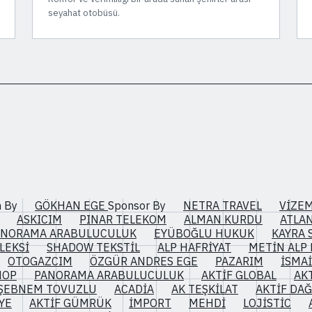
seyahat otobüsü.
gn By
GÖKHAN EGE
Sponsor By
NETRA TRAVEL
VİZEM
ASKICIM
PINAR TELEKOM
ALMAN KURDU
ATLA
ANORAMA ARABULUCULUK
EYÜBOĞLU HUKUK
KAYRA 
LEKSİ
SHADOW TEKSTİL
ALP HAFRİYAT
METİN ALP 
OTOGAZCIM
ÖZGÜR ANDRES EGE
PAZARIM
İSMAİ
HOP
PANORAMA ARABULUCULUK
AKTİF GLOBAL
AK
ŞEBNEM TOVUZLU
ACADİA
AK TEŞKİLAT
AKTİF DAĞ
YE
AKTİF GÜMRÜK
İMPORT
MEHDİ
LOJİSTİC