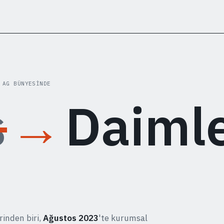
 AG BÜNYESINDE
s
→
Daiml
rinden biri,
Ağustos 2023
'te kurumsal