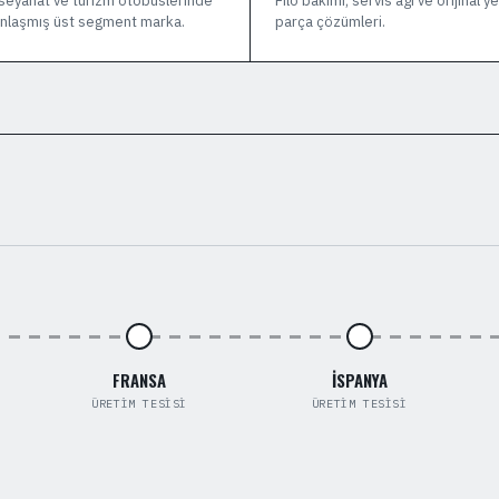
seyahat ve turizm otobüslerinde
Filo bakımı, servis ağı ve orijinal 
nlaşmış üst segment marka.
parça çözümleri.
FRANSA
İSPANYA
ÜRETIM TESISI
ÜRETIM TESISI