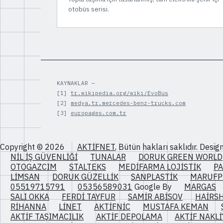
otobüs serisi.
KAYNAKLAR —
[1]
tr.wikipedia.org/wiki/EvoBus
[2]
medya.tr.mercedes-benz-trucks.com
[3]
europages.com.tr
Copyright © 2026
AKTİFNET
, Bütün hakları saklıdır. Desi
NİL İŞ GÜVENLİĞİ
TUNALAR
DORUK GREEN WORLD
OTOGAZCIM
STALTEKS
MEDİFARMA LOJİSTİK
P
LİMSAN
DORUK GÜZELLİK
SANPLASTİK
MARUFP
05519715791
05356589031
Google By
MARGAS
SALI OKKA
FERDİ TAYFUR
SAMİR ABİSOV
HAİRS
RİHANNA
LİNET
AKTİFNİC
MUSTAFA KEMAN
AKTİF TAŞIMACILIK
AKTİF DEPOLAMA
AKTİF NAKLİ