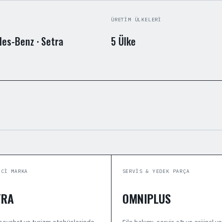
ÜRETIM ÜLKELERI
es-Benz · Setra
5 Ülke
ICI MARKA
SERVIS & YEDEK PARÇA
TRA
OMNIPLUS