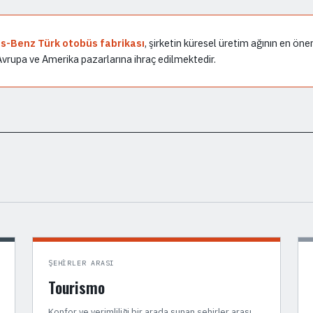
s-Benz Türk otobüs fabrikası
, şirketin küresel üretim ağının en öne
vrupa ve Amerika pazarlarına ihraç edilmektedir.
ŞEHIRLER ARASI
Tourismo
Konfor ve verimliliği bir arada sunan şehirler arası