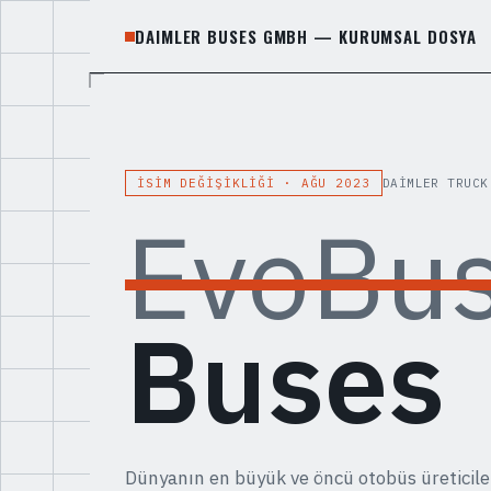
DAIMLER BUSES GMBH — KURUMSAL DOSYA
İSIM DEĞIŞIKLIĞI · AĞU 2023
DAIMLER TRUCK
EvoBu
Buses
Dünyanın en büyük ve öncü otobüs üreticile