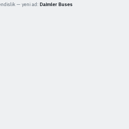
endislik — yeni ad:
Daimler Buses