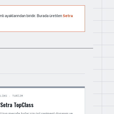
mli ayaklarından biridir. Burada üretilen
Setra
LÜKS · TURIZM
Setra TopClass
Uzun mesafe turlar için üst segment donanım ve