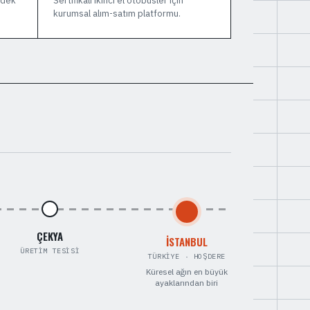
yedek
Sertifikalı ikinci el otobüsler için
kurumsal alım-satım platformu.
ÇEKYA
İSTANBUL
ÜRETIM TESISI
TÜRKIYE · HOŞDERE
Küresel ağın en büyük
ayaklarından biri