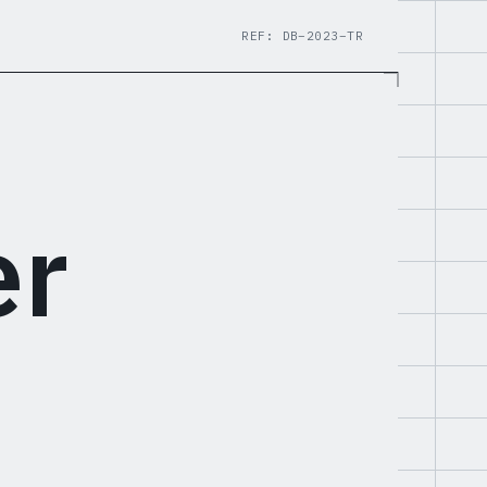
REF: DB–2023–TR
er